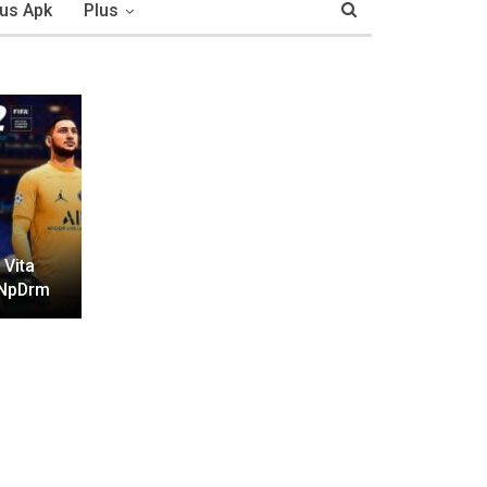
us Apk
Plus
 Vita
oNpDrm