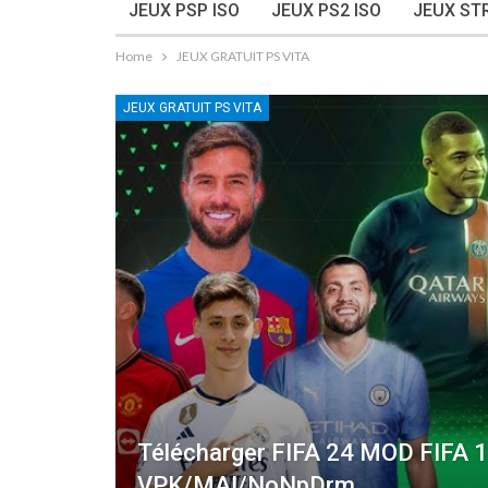
JEUX PSP ISO
JEUX PS2 ISO
JEUX ST
Home
JEUX GRATUIT PS VITA
JEUX GRATUIT PS VITA
Télécharger FIFA 24 MOD FIFA 1
VPK/MAI/NoNpDrm