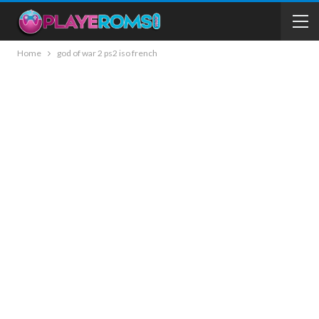
Home
god of war 2 ps2 iso french