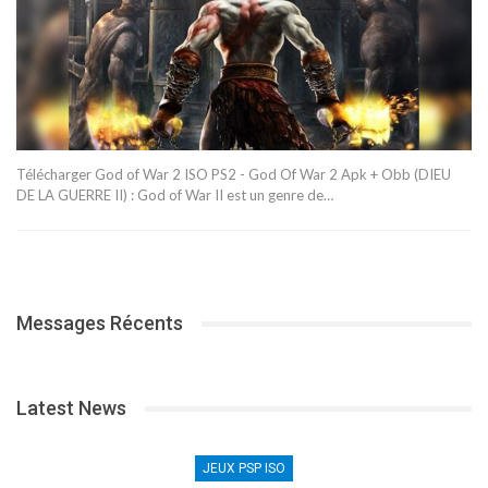
Télécharger God of War 2 ISO PS2 - God Of War 2 Apk + Obb (DIEU
DE LA GUERRE II) : God of War II est un genre de…
Messages Récents
Latest News
JEUX PSP ISO