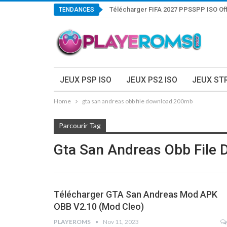
Télécharger FIFA 2027 PPSSPP ISO Off
TENDANCES
JEUX PSP ISO
JEUX PS2 ISO
JEUX ST
Home
gta san andreas obb file download 200mb
Parcourir Tag
Gta San Andreas Obb File
Télécharger GTA San Andreas Mod APK
OBB V2.10 (Mod Cleo)
PLAYEROMS
Nov 11, 2023