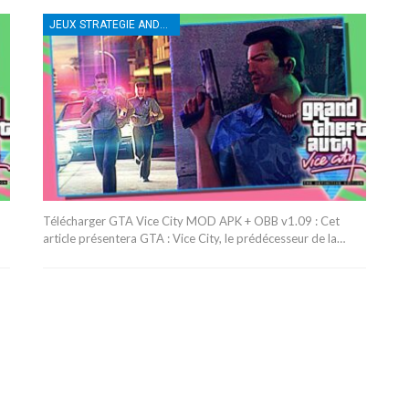
JEUX STRATEGIE ANDROID
Télécharger GTA Vice City MOD APK + OBB v1.09 : Cet
article présentera GTA : Vice City, le prédécesseur de la…