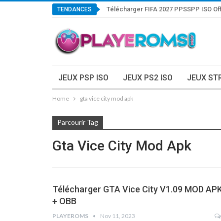
Télécharger FIFA 2027 PPSSPP ISO Off
TENDANCES
JEUX PSP ISO
JEUX PS2 ISO
JEUX ST
Home
gta vice city mod apk
Parcourir Tag
Gta Vice City Mod Apk
Télécharger GTA Vice City V1.09 MOD AP
+ OBB
PLAYEROMS
Nov 11, 2023