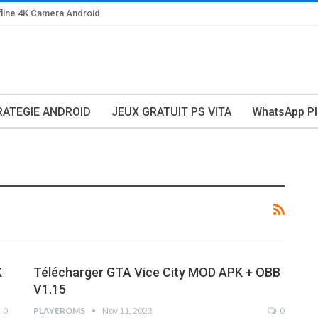
line 4K Camera Android
RATEGIE ANDROID
JEUX GRATUIT PS VITA
WhatsApp Pl
K
Télécharger GTA Vice City MOD APK + OBB
V1.15
0
PLAYEROMS
Nov 11, 2023
0