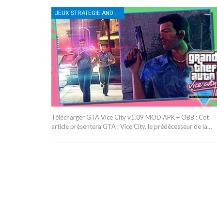
JEUX STRATEGIE ANDROID
Télécharger GTA Vice City v1.09 MOD APK + OBB : Cet
article présentera GTA : Vice City, le prédécesseur de la…