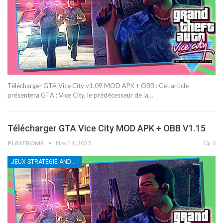
Télécharger GTA Vice City v1.09 MOD APK + OBB : Cet article
présentera GTA : Vice City, le prédécesseur de la…
Télécharger GTA Vice City MOD APK + OBB V1.15
PLAYEROMS
Nov 11, 2023
0
JEUX STRATEGIE ANDROID