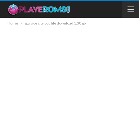
Home
gta vice city obb file download 1.38 gb