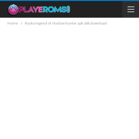
Home
Ryuko legend of shadow hunter apk obb download