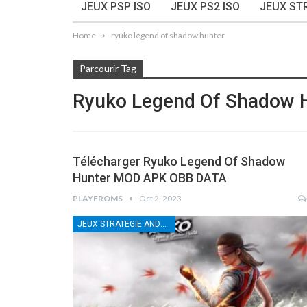
JEUX PSP ISO
JEUX PS2 ISO
JEUX ST
Home
ryuko legend of shadow hunter
Parcourir Tag
Ryuko Legend Of Shadow 
Télécharger Ryuko Legend Of Shadow
Hunter MOD APK OBB DATA
PLAYEROMS
Oct 2, 2023
JEUX STRATEGIE ANDROID