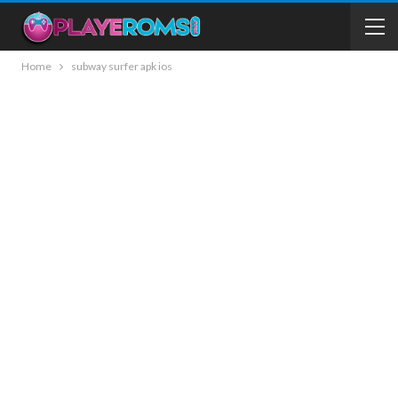
Home
subway surfer apk ios