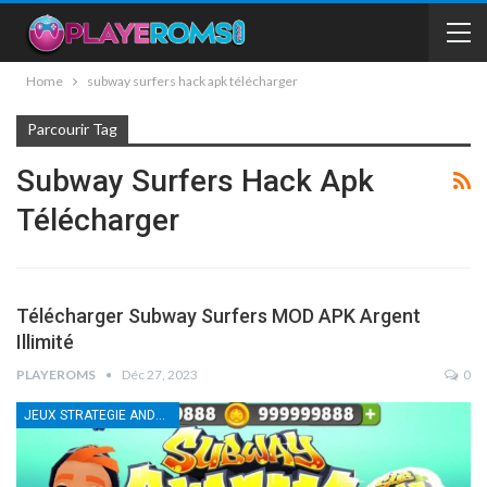
Home
subway surfers hack apk télécharger
Parcourir Tag
Subway Surfers Hack Apk
Télécharger
Télécharger Subway Surfers MOD APK Argent
Illimité
PLAYEROMS
Déc 27, 2023
0
JEUX STRATEGIE ANDROID