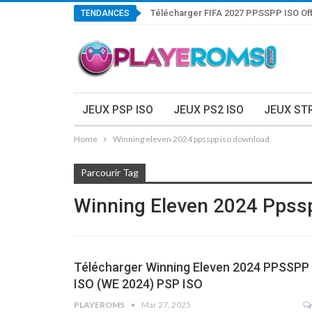
Télécharger FIFA 2027 PPSSPP ISO Off
TENDANCES
JEUX PSP ISO
JEUX PS2 ISO
JEUX ST
Home
Winning eleven 2024 ppsspp iso download
Parcourir Tag
Winning Eleven 2024 Ppss
Télécharger Winning Eleven 2024 PPSSPP
ISO (WE 2024) PSP ISO
PLAYEROMS
Mar 27, 2025