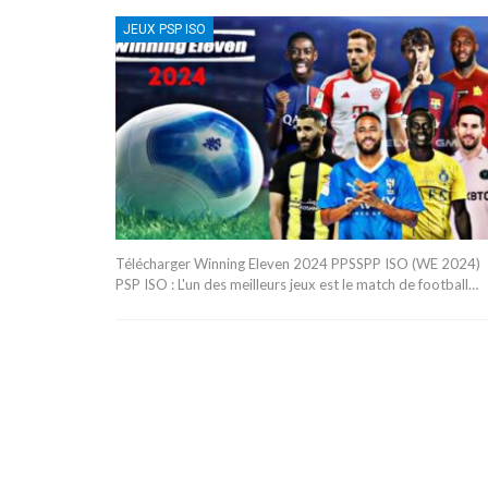
JEUX PSP ISO
Télécharger Winning Eleven 2024 PPSSPP ISO (WE 2024)
PSP ISO : L'un des meilleurs jeux est le match de football…