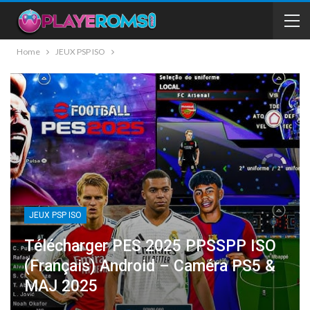
Home
JEUX PSP ISO
JEUX PSP ISO
Télécharger PES 2025 PPSSPP ISO
(Français) Android – Caméra PS5 &
MAJ 2025