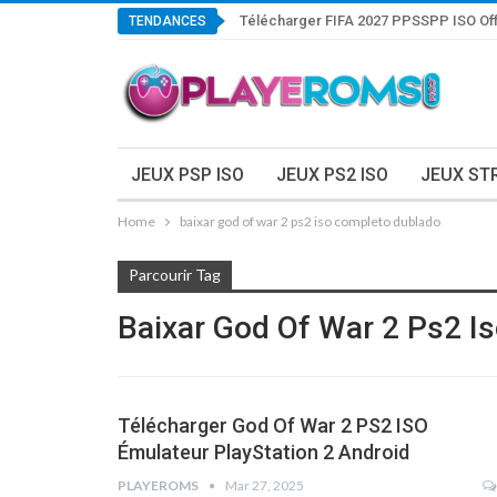
Télécharger FIFA 2027 PPSSPP ISO Off
TENDANCES
JEUX PSP ISO
JEUX PS2 ISO
JEUX ST
Home
baixar god of war 2 ps2 iso completo dublado
Parcourir Tag
Baixar God Of War 2 Ps2 I
Télécharger God Of War 2 PS2 ISO
Émulateur PlayStation 2 Android
PLAYEROMS
Mar 27, 2025