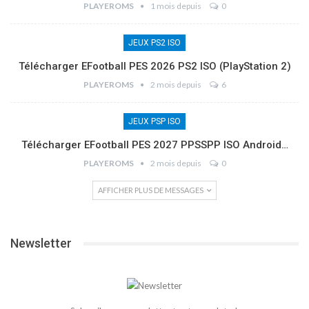
PLAYEROMS
1 mois depuis
0
JEUX PS2 ISO
Télécharger EFootball PES 2026 PS2 ISO (PlayStation 2)
PLAYEROMS
2 mois depuis
6
JEUX PSP ISO
Télécharger EFootball PES 2027 PPSSPP ISO Android…
PLAYEROMS
2 mois depuis
0
AFFICHER PLUS DE MESSAGES
Newsletter