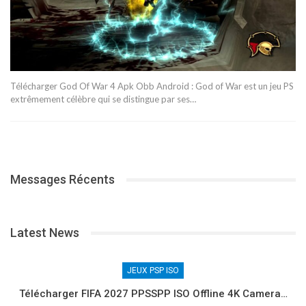
Télécharger God Of War 4 Apk Obb Android : God of War est un jeu PS
extrêmement célèbre qui se distingue par ses…
Messages Récents
Latest News
JEUX PSP ISO
Télécharger FIFA 2027 PPSSPP ISO Offline 4K Camera…