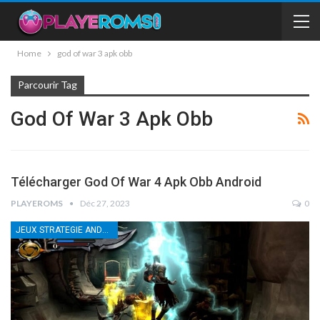
Home
god of war 3 apk obb
Parcourir Tag
God Of War 3 Apk Obb
Télécharger God Of War 4 Apk Obb Android
PLAYEROMS
Déc 27, 2023
0
JEUX STRATEGIE ANDROID