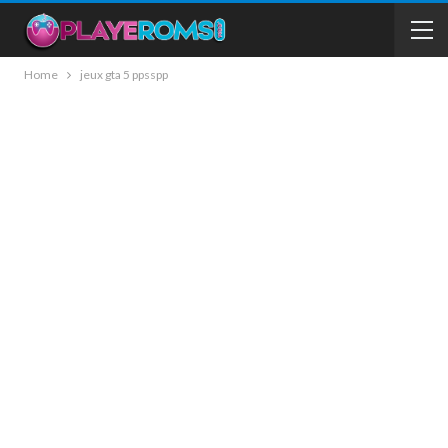
Home
jeux gta 5 ppsspp