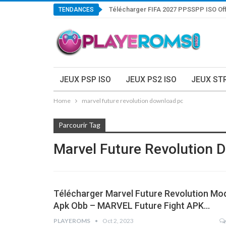
Télécharger FIFA 2027 PPSSPP ISO Off
TENDANCES
JEUX PSP ISO
JEUX PS2 ISO
JEUX ST
Home
marvel future revolution download pc
Parcourir Tag
Marvel Future Revolution 
Télécharger Marvel Future Revolution Mo
Apk Obb – MARVEL Future Fight APK…
PLAYEROMS
Oct 2, 2023