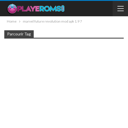
Home
marvel future revolution mod apk 1.9 7
Parcourir Tag