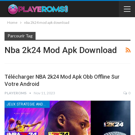
Home
nba 2k24 mod apk download
Parcourir Tag
Nba 2k24 Mod Apk Download
Télécharger NBA 2k24 Mod Apk Obb Offline Sur
Votre Android
PLAYEROMS
Nov 11, 2023
0
JEUX STRATEGIE ANDROID