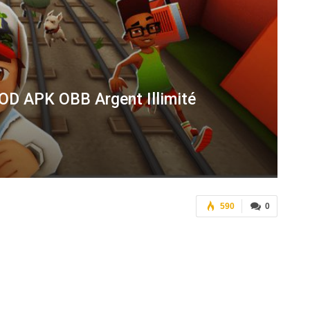
OD APK OBB Argent Illimité
590
0