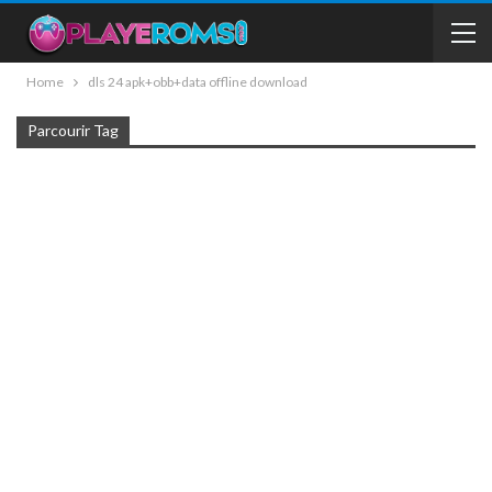
Home
dls 24 apk+obb+data offline download
Parcourir Tag