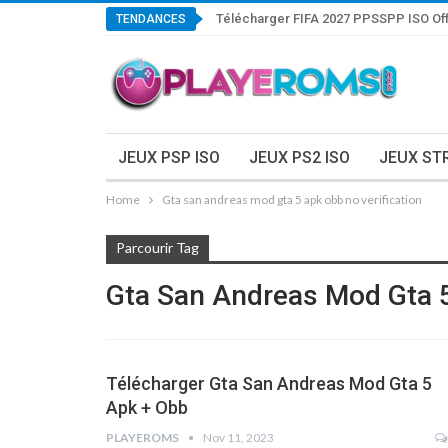
Télécharger FIFA 2027 PPSSPP ISO Off
TENDANCES
JEUX PSP ISO
JEUX PS2 ISO
JEUX ST
Home
Gta san andreas mod gta 5 apk obb no verification
Parcourir Tag
Gta San Andreas Mod Gta 5
Télécharger Gta San Andreas Mod Gta 5
Apk + Obb
PLAYEROMS
Nov 11, 2023