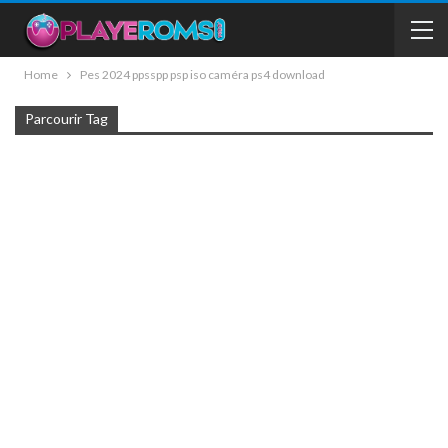
Home
Pes 2024 ppsspp psp iso caméra ps4 download
Parcourir Tag