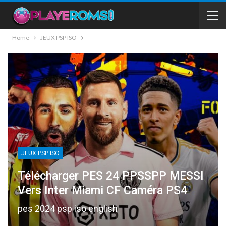
Home
JEUX PSP ISO
JEUX PSP ISO
Télécharger PES 24 PPSSPP MESSI
Vers Inter Miami CF Caméra PS4
pes 2024 psp iso english