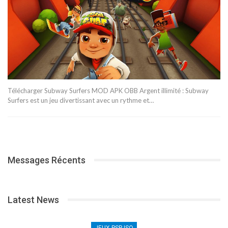
Télécharger Subway Surfers MOD APK OBB Argent illimité : Subway
Surfers est un jeu divertissant avec un rythme et…
Messages Récents
Latest News
JEUX PSP ISO